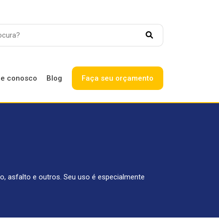
le conosco
Blog
Faça seu orçamento
SAC
Canal exclusivo para
Trabalhe conosco
colaboradores
Ouvidoria
o, asfalto e outros. Seu uso é especialmente