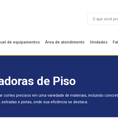
guel de equipamentos
Área de atendimento
Unidades
Fa
Locação de Andaimes
Locação de Betoneiras
adoras de Piso
Locação de Equipamentos
ar cortes precisos em uma variedade de materiais, incluindo concret
 estradas e pistas, onde sua eficiência se destaca.