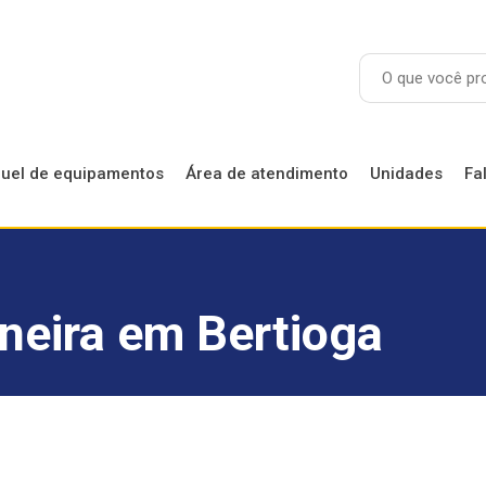
guel de equipamentos
Área de atendimento
Unidades
Fa
Locação de Andaimes
Locação de Betoneiras
neira em Bertioga
Locação de Equipamentos