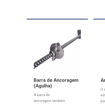
Barra de Ancoragem
A
(Agulha)
O 
A barra de
es
ancoragem também
po