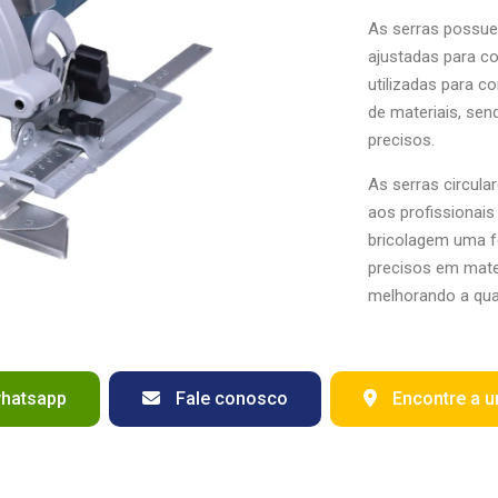
As serras possue
ajustadas para co
utilizadas para c
de materiais, sen
precisos.
As serras circul
aos profissionais
bricolagem uma fe
precisos em mater
melhorando a qual
whatsapp
Fale conosco
Encontre a u