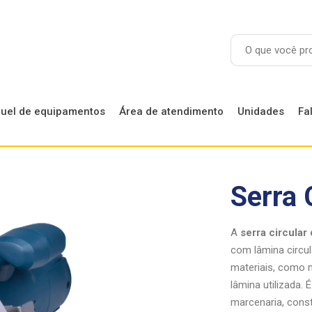
guel de equipamentos
Área de atendimento
Unidades
Fa
Locação de Andaimes
Serra 
Locação de Betoneiras
Locação de Equipamentos
A
serra circular
com lâmina circula
materiais, como m
lâmina utilizada.
marcenaria, const