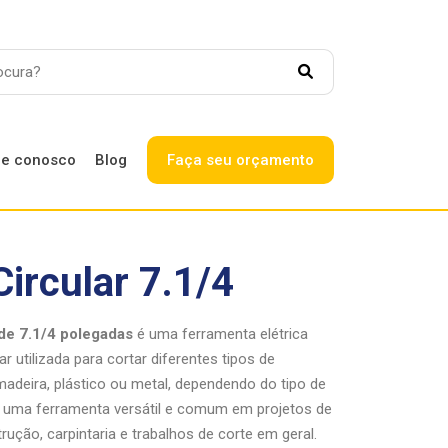
le conosco
Blog
Faça seu orçamento
SAC
Circular 7.1/4
Canal exclusivo para
Trabalhe conosco
colaboradores
Ouvidoria
 de 7.1/4 polegadas
é uma ferramenta elétrica
r utilizada para cortar diferentes tipos de
adeira, plástico ou metal, dependendo do tipo de
 É uma ferramenta versátil e comum em projetos de
rução, carpintaria e trabalhos de corte em geral.