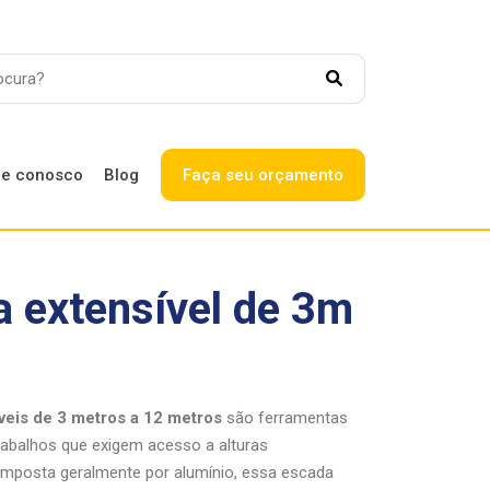
le conosco
Blog
Faça seu orçamento
SAC
 extensível de 3m
Canal exclusivo para
Trabalhe conosco
colaboradores
Ouvidoria
veis de 3 metros a 12 metros
são ferramentas
rabalhos que exigem acesso a alturas
omposta geralmente por alumínio, essa escada