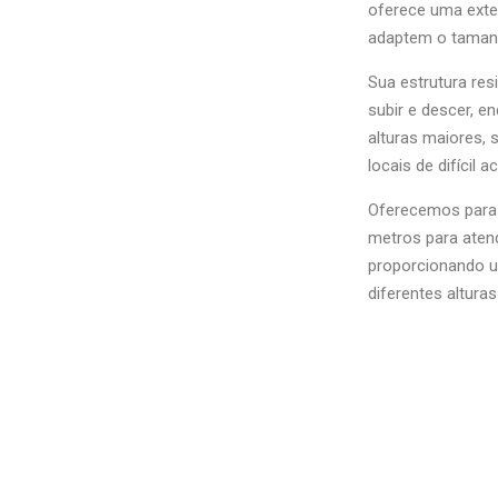
oferece uma exten
adaptem o tamanh
Sua estrutura res
subir e descer, e
alturas maiores,
locais de difícil a
Oferecemos para 
metros para aten
proporcionando um
diferentes altura