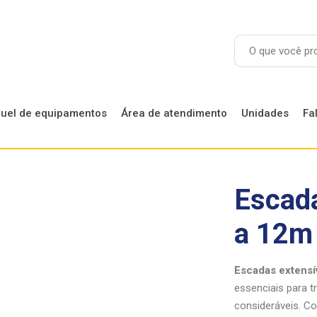
guel de equipamentos
Área de atendimento
Unidades
Fa
Locação de Andaimes
Escada
Locação de Betoneiras
a 12m
Locação de Equipamentos
Escadas extensí
essenciais para t
consideráveis. C